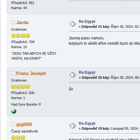
Příspěvků: 581
Karma: 44
Re:Egypt
Jarda
«
Odpověď #1 kdy:
Říjen 30, 2024, 02:
Grafoman
Jasnej palec nahoru,
Příspěvků: 709
kdybych to věděl dříve neletěl bych do 
Karma: 15
"JEDU TAK ABYCH SE VŽDY
VRÁTIL NA START"
Re:Egypt
Franz Joseph
«
Odpověď #2 kdy:
Říjen 30, 2024, 08
Grafoman
👍
Příspěvků: 506
Karma: 1
Had žere Bureše !!!
Re:Egypt
gigi650
«
Odpověď #3 kdy:
Listopad 05, 2024,
Častý návštěvník
Kdepak náš Pavel se neztratí ani v Africe