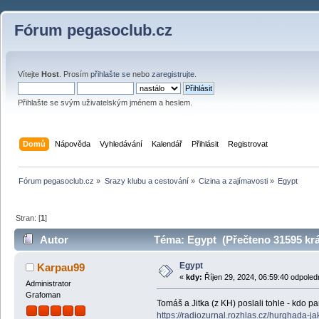
Fórum pegasoclub.cz
Vítejte
Host
. Prosím
přihlašte se
nebo
zaregistrujte
.
Přihlašte se svým uživatelským jménem a heslem.
Domů
Nápověda
Vyhledávání
Kalendář
Přihlásit
Registrovat
Fórum pegasoclub.cz
»
Srazy klubu a cestování
»
Cizina a zajímavosti
»
Egypt
Stran: [
1
]
Autor
Téma: Egypt (Přečteno 31595 krá
Egypt
Karpau99
«
kdy:
Říjen 29, 2024, 06:59:40 odpoled
Administrator
Grafoman
Tomáš a Jitka (z KH) poslali tohle - kdo p
https://radiozurnal.rozhlas.cz/hurghada