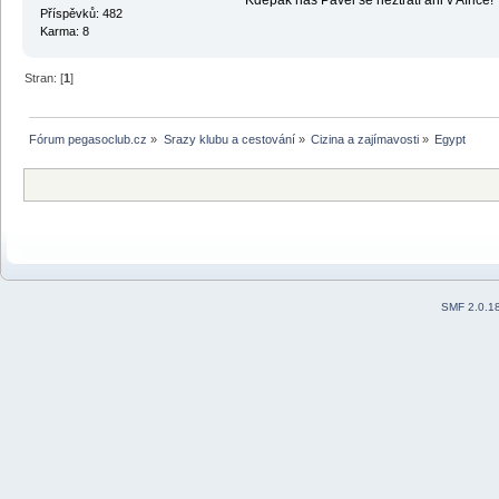
Příspěvků: 482
Karma: 8
Stran: [
1
]
Fórum pegasoclub.cz
»
Srazy klubu a cestování
»
Cizina a zajímavosti
»
Egypt
SMF 2.0.1