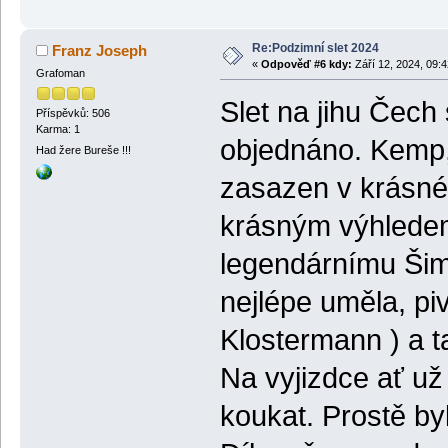
Re:Podzimní slet 2024
Franz Joseph
«
Odpověď #6 kdy:
Září 12, 2024, 09:
Grafoman
Slet na jihu Čech 
Příspěvků: 506
Karma: 1
objednáno. Kemp, a
Had žere Bureše !!!
zasazen v krásné 
krásným výhledem
legendárnímu Šim
nejlépe uměla, piv
Klostermann ) a t
Na vyjizdce ať už
koukat. Prostě by