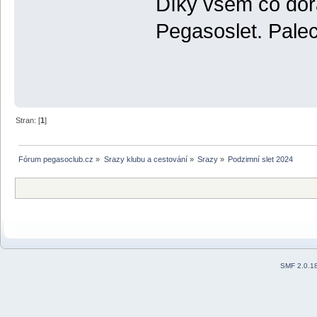
Díky všem co dora
Pegasoslet. Pale
Stran: [
1
]
Fórum pegasoclub.cz
»
Srazy klubu a cestování
»
Srazy
»
Podzimní slet 2024
SMF 2.0.1