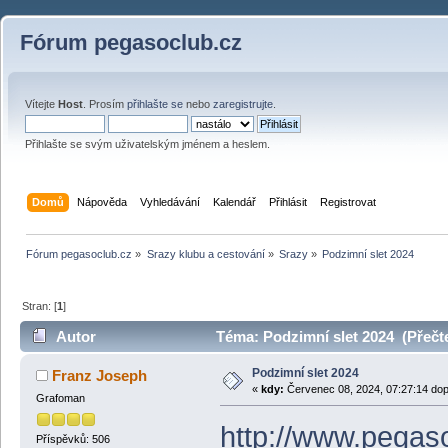
Fórum pegasoclub.cz
Vítejte
Host
. Prosím
přihlašte se
nebo
zaregistrujte
.
Přihlašte se svým uživatelským jménem a heslem.
Domů
Nápověda
Vyhledávání
Kalendář
Přihlásit
Registrovat
Fórum pegasoclub.cz
»
Srazy klubu a cestování
»
Srazy
»
Podzimní slet 2024
Stran: [
1
]
Autor
Téma: Podzimní slet 2024 (Přečte
Podzimní slet 2024
Franz Joseph
«
kdy:
Červenec 08, 2024, 07:27:14 dop
Grafoman
http://www.pegaso
Příspěvků: 506