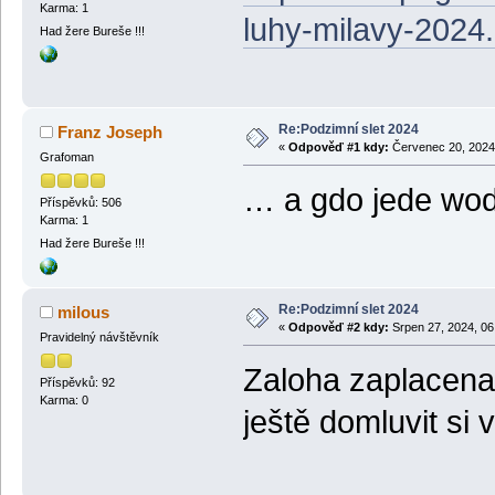
Karma: 1
luhy-milavy-2024.
Had žere Bureše !!!
Re:Podzimní slet 2024
Franz Joseph
«
Odpověď #1 kdy:
Červenec 20, 2024,
Grafoman
… a gdo jede wo
Příspěvků: 506
Karma: 1
Had žere Bureše !!!
Re:Podzimní slet 2024
milous
«
Odpověď #2 kdy:
Srpen 27, 2024, 06
Pravidelný návštěvník
Zaloha zaplacena 
Příspěvků: 92
Karma: 0
ještě domluvit si 