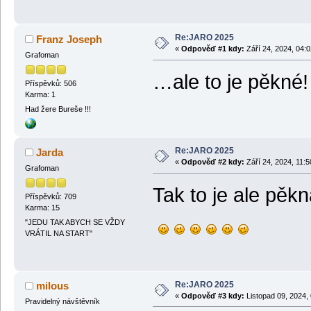
Re:JARO 2025
Franz Joseph
«
Odpověď #1 kdy:
Září 24, 2024, 04:
Grafoman
…ale to je pěkn
Příspěvků: 506
Karma: 1
Had žere Bureše !!!
Re:JARO 2025
Jarda
«
Odpověď #2 kdy:
Září 24, 2024, 11:5
Grafoman
Tak to je ale pěk
Příspěvků: 709
Karma: 15
"JEDU TAK ABYCH SE VŽDY
VRÁTIL NA START"
Re:JARO 2025
milous
«
Odpověď #3 kdy:
Listopad 09, 2024,
Pravidelný návštěvník