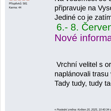
Příspěvků: 581
připravuje na Vys
Karma: 44
Jediné co je zatím 
6.- 8. Červe
Nové inform
Vrchní velitel s 
naplánovali trasu
Tady tudy, tudy t
«
Poslední změna: Květen 20, 2025, 10:40:34