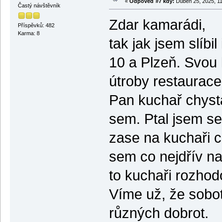
«
Odpověď #7 kdy:
Duben 25, 2025, 11
Častý návštěvník
Zdar kamarádi,
Příspěvků: 482
Karma: 8
tak jak jsem slíb
10 a Plzeň. Svou
útroby restaurace
Pan kuchař chystá
sem. Ptal jsem se 
zase na kuchaři c
sem co nejdřív nap
to kuchaři rozhod
Víme už, že sobot
různých dobrot.