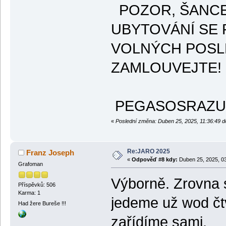
POZOR, ŠANCE
UBYTOVÁNÍ SE 
VOLNÝCH POSLE
ZAMLOUVEJTE
PEGASOSRAZU 
«
Poslední změna: Duben 25, 2025, 11:36:49 d
Re:JARO 2025
Franz Joseph
«
Odpověď #8 kdy:
Duben 25, 2025, 03
Grafoman
Výborně. Zrovna 
Příspěvků: 506
Karma: 1
jedeme už wod čtv
Had žere Bureše !!!
zařídíme sami.