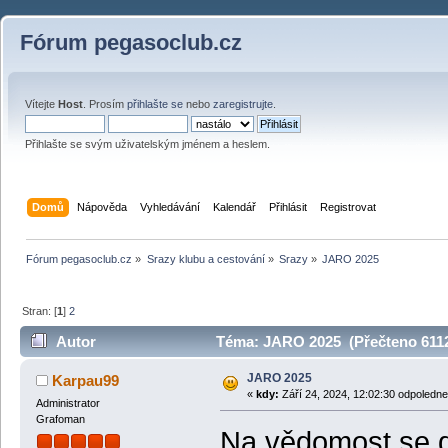
Fórum pegasoclub.cz
Vítejte
Host
. Prosím
přihlašte se
nebo
zaregistrujte
.
Přihlašte se svým uživatelským jménem a heslem.
Domů
Nápověda
Vyhledávání
Kalendář
Přihlásit
Registrovat
Fórum pegasoclub.cz
»
Srazy klubu a cestování
»
Srazy
»
JARO 2025
Stran: [
1
]
2
Autor
Téma: JARO 2025 (Přečteno 6112
JARO 2025
Karpau99
«
kdy:
Září 24, 2024, 12:02:30 odpoledne
Administrator
Grafoman
Na vědomost se dá