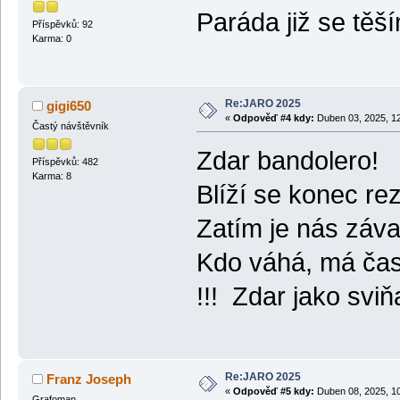
Paráda již se těš
Příspěvků: 92
Karma: 0
Re:JARO 2025
gigi650
«
Odpověď #4 kdy:
Duben 03, 2025, 12
Častý návštěvník
Zdar bandolero!
Příspěvků: 482
Karma: 8
Blíží se konec re
Zatím je nás záva
Kdo váhá, má ča
!!! Zdar jako svi
Re:JARO 2025
Franz Joseph
«
Odpověď #5 kdy:
Duben 08, 2025, 10
Grafoman