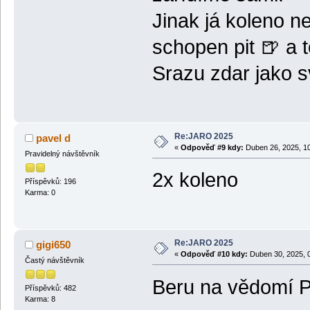
Jinak já koleno 
schopen pit 🍺 a 
Srazu zdar jako sv
Re:JARO 2025
pavel d
«
Odpověď #9 kdy:
Duben 26, 2025, 10
Pravidelný návštěvník
2x koleno
Příspěvků: 196
Karma: 0
Re:JARO 2025
gigi650
«
Odpověď #10 kdy:
Duben 30, 2025, 0
Častý návštěvník
Beru na vědomí 
Příspěvků: 482
Karma: 8