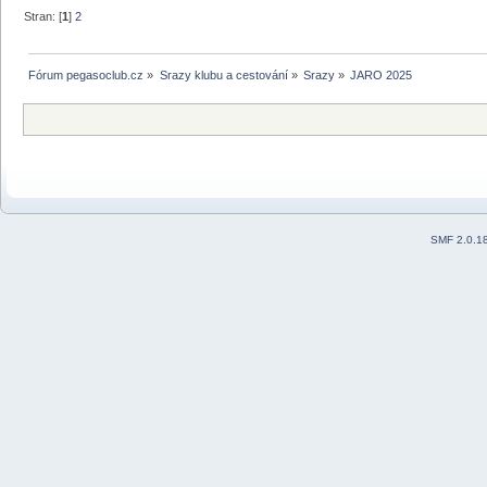
Stran: [
1
]
2
Fórum pegasoclub.cz
»
Srazy klubu a cestování
»
Srazy
»
JARO 2025
SMF 2.0.1