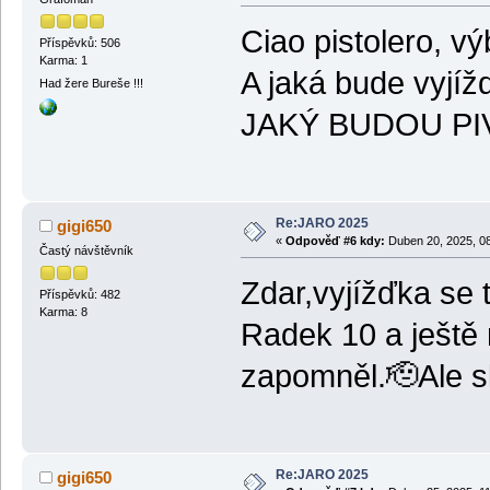
Ciao pistolero, vý
Příspěvků: 506
Karma: 1
A jaká bude vyjíž
Had žere Bureše !!!
JAKÝ BUDOU PIV
Re:JARO 2025
gigi650
«
Odpověď #6 kdy:
Duben 20, 2025, 08
Častý návštěvník
Zdar,vyjížďka se 
Příspěvků: 482
Karma: 8
Radek 10 a ještě
zapomněl.🫡Ale sli
Re:JARO 2025
gigi650