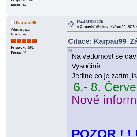
Příspěvků: 581
Karma: 44
Re:JARO 2025
Karpau99
«
Odpověď #14 kdy:
Květen 20, 2025, 
Administrator
Grafoman
Citace: Karpau99 Zá
Příspěvků: 581
Karma: 44
Na vědomost se dává,
Vysočině.
Jediné co je zatím jis
6.- 8. Červ
Nové inform
POZOR ! ! 