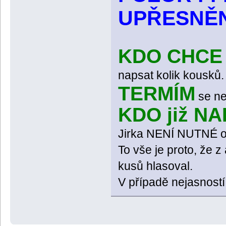
UPŘESNĚN
KDO CHCE
napsat kolik kousků.
TERMÍM
se ne
KDO již N
Jirka NENÍ NUTNÉ o
To vše je proto, že 
kusů hlasoval.
V případě nejasností