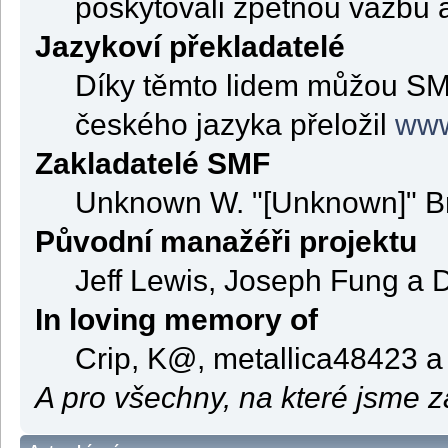
poskytovali zpětnou vazbu 
Jazykoví překladatelé
Díky těmto lidem můžou SMF
českého jazyka přeložil
www
Zakladatelé SMF
Unknown W. "[Unknown]" B
Původní manažéři projektu
Jeff Lewis, Joseph Fung a
In loving memory of
Crip, K@, metallica48423 a
A pro všechny, na které jsme 