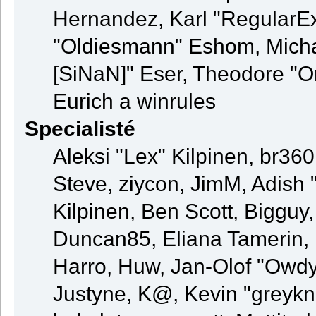
Hernandez, Karl "RegularE
"Oldiesmann" Eshom, Michae
[SiNaN]" Eser, Theodore "Or
Eurich a winrules
Specialisté
Aleksi "Lex" Kilpinen, br36
Steve, ziycon, JimM, Adish "
Kilpinen, Ben Scott, Bigguy
Duncan85, Eliana Tamerin, 
Harro, Huw, Jan-Olof "Owdy"
Justyne, K@, Kevin "greyknig