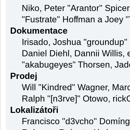
Niko, Peter "Arantor" Spice
"Fustrate" Hoffman a Joey 
Dokumentace
Irisado, Joshua "groundup" 
Daniel Diehl, Dannii Willi
"akabugeyes" Thorsen, Jade
Prodej
Will "Kindred" Wagner, Mar
Ralph "[n3rve]" Otowo, rick
Lokalizátoři
Francisco "d3vcho" Domíng