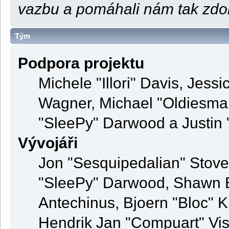
vazbu a pomáhali nám tak zdo
Tým
Podpora projektu
Michele "Illori" Davis, Jess
Wagner, Michael "Oldiesm
"SleePy" Darwood a Justin 
Vývojáři
Jon "Sesquipedalian" Stove
"SleePy" Darwood, Shawn B
Antechinus, Bjoern "Bloc" K
Hendrik Jan "Compuart" Vis