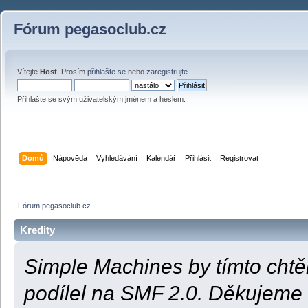
Fórum pegasoclub.cz
Vítejte
Host
. Prosím
přihlašte se
nebo
zaregistrujte
.
Přihlašte se svým uživatelským jménem a heslem.
Domů
Nápověda
Vyhledávání
Kalendář
Přihlásit
Registrovat
Fórum pegasoclub.cz
Kredity
Simple Machines by tímto cht
podílel na SMF 2.0. Děkujeme 