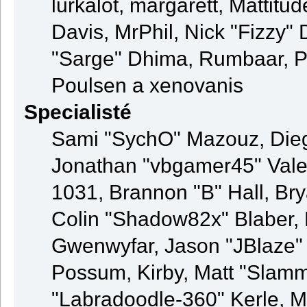
lurkalot, margarett, Mattitud
Davis, MrPhil, Nick "Fizzy" 
"Sarge" Dhima, Rumbaar, P
Poulsen a xenovanis
Specialisté
Sami "SychO" Mazouz, Die
Jonathan "vbgamer45" Val
1031, Brannon "B" Hall, Br
Colin "Shadow82x" Blaber, 
Gwenwyfar, Jason "JBlaze" 
Possum, Kirby, Matt "Sla
"Labradoodle-360" Kerle, M