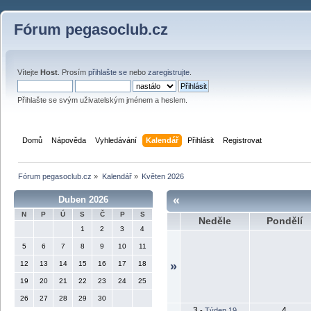
Fórum pegasoclub.cz
Vítejte
Host
. Prosím
přihlašte se
nebo
zaregistrujte
.
Přihlašte se svým uživatelským jménem a heslem.
Domů
Nápověda
Vyhledávání
Kalendář
Přihlásit
Registrovat
Fórum pegasoclub.cz
»
Kalendář
»
Květen 2026
«
Duben 2026
N
P
Ú
S
Č
P
S
Neděle
Pondělí
1
2
3
4
5
6
7
8
9
10
11
12
13
14
15
16
17
18
»
19
20
21
22
23
24
25
26
27
28
29
30
3
4
-
Týden 19