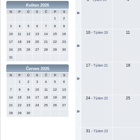
Květen 2026
»
N
P
Ú
S
Č
P
S
1
2
3
4
5
6
7
8
9
10
11
-
Týden 20
10
11
12
13
14
15
16
17
18
19
20
21
22
23
»
24
25
26
27
28
29
30
31
17
18
-
Týden 21
Červen 2026
N
P
Ú
S
Č
P
S
»
1
2
3
4
5
6
7
8
9
10
11
12
13
14
15
16
17
18
19
20
24
25
-
Týden 22
21
22
23
24
25
26
27
»
28
29
30
31
-
Týden 23