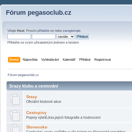
Fórum pegasoclub.cz
Vítejte
Host
. Prosím
přihlašte se
nebo
zaregistrujte
.
Přihlašte se svým uživatelským jménem a heslem.
Domů
Nápověda
Vyhledávání
Kalendář
Přihlásit
Registrovat
Fórum pegasoclub.cz
Srazy klubu a cestování
Srazy
Oficiální klubové akce
Cestopisy
Popisy výletů,tras,jejich fotografie a hodnocení
Slovensko
Cestování, srazy, vyjížďky a vše kolem po Slovenské republice