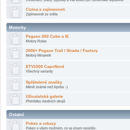
Cizina a zajímavosti
Zajímavosti ze světa
Motorky
Pegaso 650 Cube a IE
Motory Rotax
2006+ Pegaso Trail / Strada / Factory
Motory Minarelli
ETV1000 CapoNord
Všechny varianty
Spřátelené značky
Méně známé než Aprilia :-)
Uživatelská galerie
Přehlídka vlastních strojů
Ostatní
Pokec a vzkazy
Pokec o všem možném, co se jinam nevešlo.