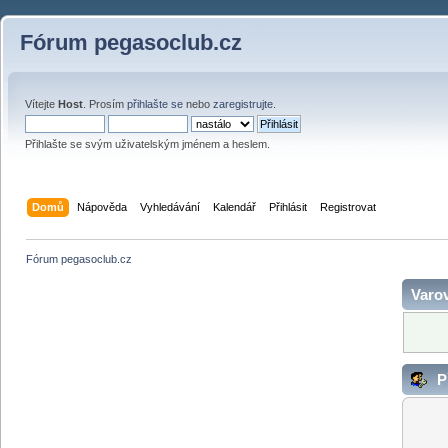
Fórum pegasoclub.cz
Vítejte
Host
. Prosím
přihlašte se
nebo
zaregistrujte
.
Přihlašte se svým uživatelským jménem a heslem.
Domů
Nápověda
Vyhledávání
Kalendář
Přihlásit
Registrovat
Fórum pegasoclub.cz
Varov
Př