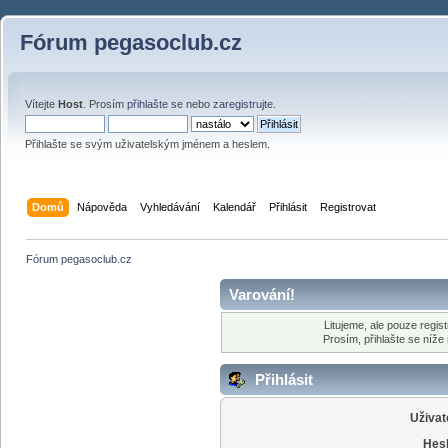
Fórum pegasoclub.cz
Vítejte
Host
. Prosím
přihlašte se
nebo
zaregistrujte
.
Přihlašte se svým uživatelským jménem a heslem.
Domů
Nápověda
Vyhledávání
Kalendář
Přihlásit
Registrovat
Fórum pegasoclub.cz
Varování!
Litujeme, ale pouze regist
Prosím, přihlašte se níž
Přihlásit
Uživat
Hesl