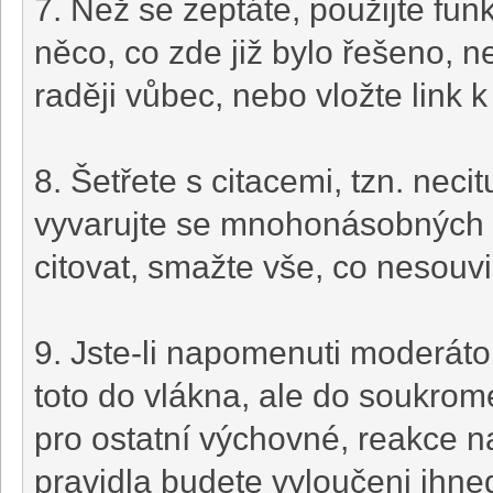
7. Než se zeptáte, použijte fun
něco, co zde již bylo řešeno, 
raději vůbec, nebo vložte link k
8. Šetřete s citacemi, tzn. neci
vyvarujte se mnohonásobných (
citovat, smažte vše, co nesouvi
9. Jste-li napomenuti moderát
toto do vlákna, ale do soukrom
pro ostatní výchovné, reakce n
pravidla budete vyloučeni ihn