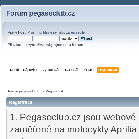
Fórum pegasoclub.cz
Vítejte
Host
. Prosím
přihlašte se
nebo
zaregistrujte
.
Přihlašte se svým uživatelským jménem a heslem.
Domů
Nápověda
Vyhledávání
Kalendář
Přihlásit
Registrovat
Fórum pegasoclub.cz
»
Registrovat
Registrace
1. Pegasoclub.cz jsou webové 
zaměřené na motocykly Aprili