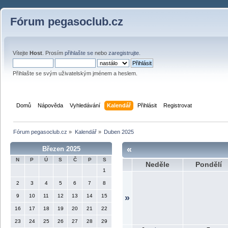
Fórum pegasoclub.cz
Vítejte
Host
. Prosím
přihlašte se
nebo
zaregistrujte
.
Přihlašte se svým uživatelským jménem a heslem.
Domů
Nápověda
Vyhledávání
Kalendář
Přihlásit
Registrovat
Fórum pegasoclub.cz
»
Kalendář
»
Duben 2025
«
Březen 2025
N
P
Ú
S
Č
P
S
Neděle
Pondělí
1
2
3
4
5
6
7
8
9
10
11
12
13
14
15
»
16
17
18
19
20
21
22
23
24
25
26
27
28
29