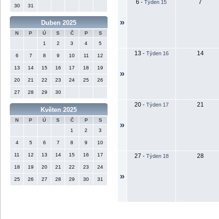
6
7
-
Týden 15
30
31
»
Duben 2025
N
P
Ú
S
Č
P
S
1
2
3
4
5
13
14
-
Týden 16
6
7
8
9
10
11
12
13
14
15
16
17
18
19
»
20
21
22
23
24
25
26
27
28
29
30
20
21
-
Týden 17
Květen 2025
N
P
Ú
S
Č
P
S
»
1
2
3
4
5
6
7
8
9
10
11
12
13
14
15
16
17
27
28
-
Týden 18
18
19
20
21
22
23
24
»
25
26
27
28
29
30
31