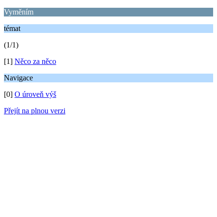
Vyměním
témat
(1/1)
[1]
Něco za něco
Navigace
[0]
O úroveň výš
Přejít na plnou verzi